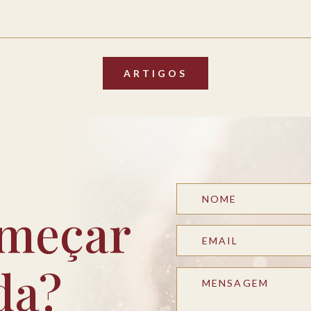
ARTIGOS
meçar
da?