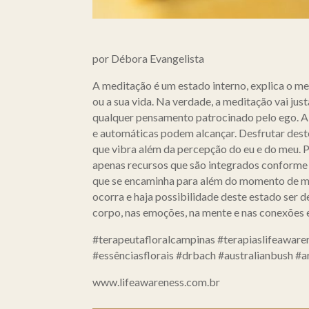
por Débora Evangelista
A meditação é um estado interno, explica o me
ou a sua vida. Na verdade, a meditação vai jus
qualquer pensamento patrocinado pelo ego. A
e automáticas podem alcançar. Desfrutar deste
que vibra além da percepção do eu e do meu. P
apenas recursos que são integrados conforme 
que se encaminha para além do momento de medi
ocorra e haja possibilidade deste estado ser d
corpo, nas emoções, na mente e nas conexões 
#terapeutafloralcampinas #terapiaslifeawar
#essênciasflorais #drbach #australianbush #
www.lifeawareness.com.br