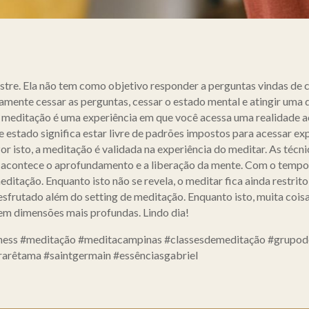
stre. Ela não tem como objetivo responder a perguntas vindas de 
tamente cessar as perguntas, cessar o estado mental e atingir uma 
 meditação é uma experiência em que você acessa uma realidade a
 estado significa estar livre de padrões impostos para acessar exp
or isto, a meditação é validada na experiência do meditar. As técn
acontece o aprofundamento e a liberação da mente. Com o tempo, 
tação. Enquanto isto não se revela, o meditar fica ainda restrito 
esfrutado além do setting de meditação. Enquanto isto, muita coisa
em dimensões mais profundas. Lindo dia!
eness #meditação #meditacampinas #classesdemeditação #grupode
ararêtama #saintgermain #essênciasgabriel