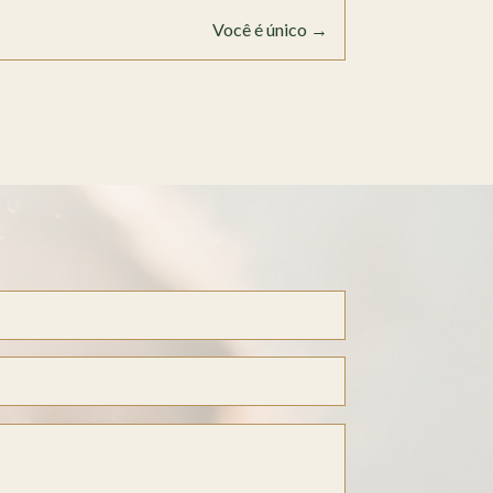
Você é único
→