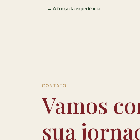
←
A força da experiência
CONTATO
Vamos co
sua jorna