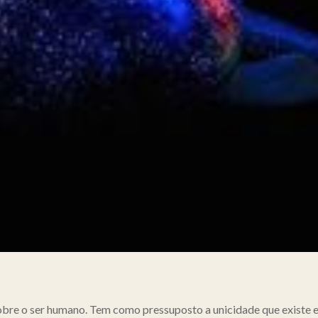
obre o ser humano. Tem como pressuposto a unicidade que existe en