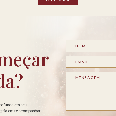
meçar
da?
profundo em seu
legria em te acompanhar