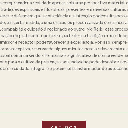
 compreender a realidade apenas sob uma perspectiva material, e
tradições espirituais e filosóficas, presentes em diversas culturas
eres e defendem que a consciência e a intenção podem ultrapassar 
ado, em certa medida, a uma oração ou prece realizada com sincer
a, compaixão e cuidado direcionado ao outro. No Reiki, esse proce
rmação do praticante, que fazem parte de sua tradição e metodologi
emissor e receptor pode favorecer a experiência. Por isso, sempre
 forma receptiva, reservando alguns minutos para o relaxamento e a
essoal continua sendo a forma mais significativa de compreender s
ior e para o cultivo da presença, cada indivíduo pode descobrir no
sobre o cuidado integral e o potencial transformador do autoconh
ARTIGOS