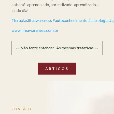
coisa só: aprendizado, aprendizado, aprendizado…
Lindo dia!
#terapiaslifeawareness
#autoconhecimento
#astrologia
#a
www.lifeawareness.com.br
←
Não tente entender
As mesmas tratativas
→
ARTIGOS
CONTATO