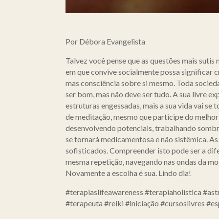
Por Débora Evangelista
Talvez você pense que as questões mais sutis 
em que convive socialmente possa significar cri
mas consciência sobre si mesmo. Toda socied
ser bom, mas não deve ser tudo. A sua livre e
estruturas engessadas, mais a sua vida vai se 
de meditação, mesmo que participe do melhor 
desenvolvendo potenciais, trabalhando sombras
se tornará medicamentosa e não sistêmica. A
sofisticados. Compreender isto pode ser a dife
mesma repetição, navegando nas ondas da moda 
Novamente a escolha é sua. Lindo dia!
#terapiaslifeawareness #terapiaholística #as
#terapeuta #reiki #iniciação #cursoslivres #