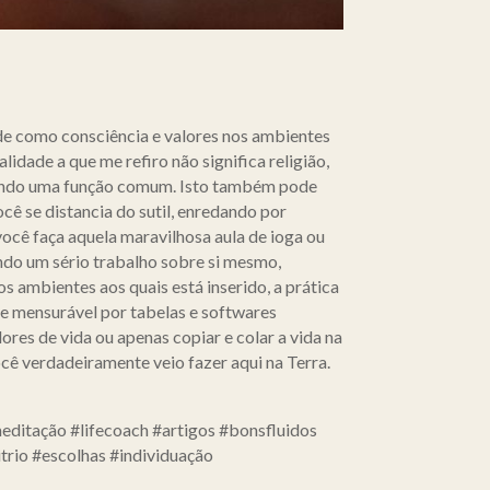
ade como consciência e valores nos ambientes
lidade a que me refiro não significa religião,
rcendo uma função comum. Isto também pode
cê se distancia do sutil, enredando por
 você faça aquela maravilhosa aula de ioga ou
ndo um sério trabalho sobre si mesmo,
s ambientes aos quais está inserido, a prática
e mensurável por tabelas e softwares
ores de vida ou apenas copiar e colar a vida na
cê verdadeiramente veio fazer aqui na Terra.
editação #lifecoach #artigos #bonsfluidos
trio #escolhas #individuação