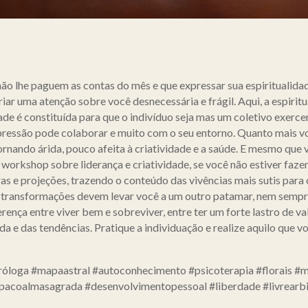
não lhe paguem as contas do mês e que expressar sua espiritualid
ar uma atenção sobre você desnecessária e frágil. Aqui, a espiritua
ade é constituída para que o indivíduo seja mas um coletivo exe
xpressão pode colaborar e muito com o seu entorno. Quanto mais vo
tornando árida, pouco afeita à criatividade e a saúde. E mesmo que
workshop sobre liderança e criatividade, se você não estiver faze
 e projeções, trazendo o conteúdo das vivências mais sutis para o
s transformações devem levar você a um outro patamar, nem sempr
rença entre viver bem e sobreviver, entre ter um forte lastro de val
e das tendências. Pratique a individuação e realize aquilo que vo
tróloga #mapaastral #autoconhecimento #psicoterapia #florais #m
espacoalmasagrada #desenvolvimentopessoal #liberdade #livrearbi