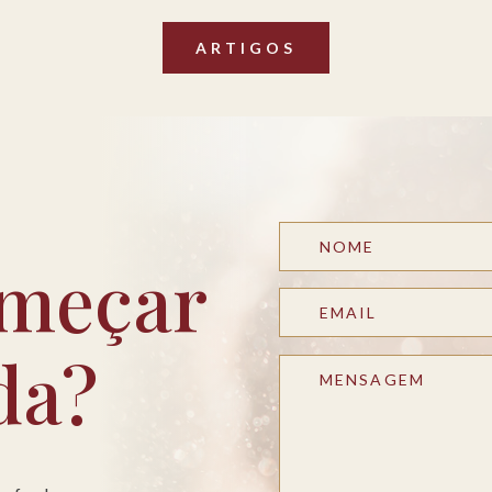
ARTIGOS
meçar
da?