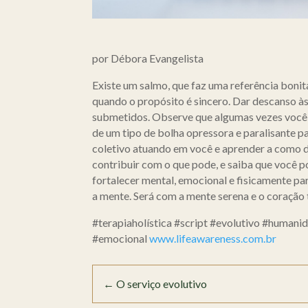
por Débora Evangelista
Existe um salmo, que faz uma referência bonit
quando o propósito é sincero. Dar descanso às
submetidos. Observe que algumas vezes você a
de um tipo de bolha opressora e paralisante p
coletivo atuando em você e aprender a como di
contribuir com o que pode, e saiba que você p
fortalecer mental, emocional e fisicamente pa
a mente. Será com a mente serena e o coração 
#terapiaholística #script #evolutivo #human
#emocional
www.lifeawareness.com.br
←
O serviço evolutivo