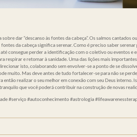
a sobre dar “descanso às fontes da cabeça”. Os salmos cantados ou 
 fontes da cabeça significa serenar. Como é preciso saber serenar 
té consegue perder a identificação com o coletivo ou eventos e en
ara respirar e retomar à sanidade. Uma das lições mais importantes
recionar isto, colaborando sem envolver-se a ponto de se dissolver
ode muito. Mas deve antes de tudo fortalecer-se para não se perd
ra então realizar o seu melhor em conexão com seu Deus interno. I
tranquilo que você poderá contribuir na construção de novas realid
idade #serviço #autoconhecimento #astrologia #lifeawarenesstera