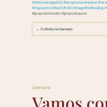
#deboraevagelista
#terapeutacampinas
#tera
#mapaastral
#tarô
#reiki
#magnifiedhealing
#
#grupodeestudos #grupodeapoio
←
O divino no humano
CONTATO
Vamos co