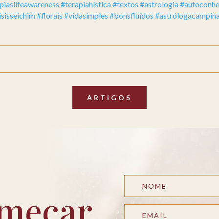
piaslifeawareness
#terapiahística
#textos
#astrologia
#autoconh
isisseichim
#florais
#vidasimples
#bonsfluídos
#astrólogacampin
ARTIGOS
meçar