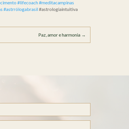
ecimento
#lifecoach
#meditacampinas
as
#astrrólogabrasil
#astrologiaintuitiva
Paz, amor e harmonia
→