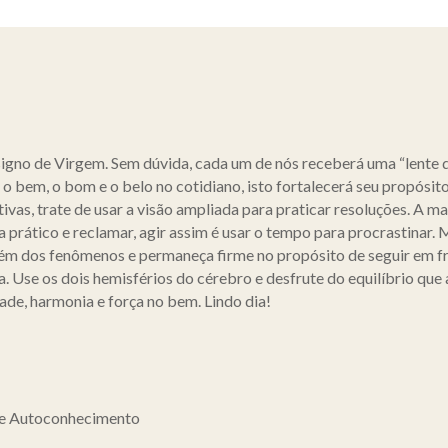
signo de Virgem. Sem dúvida, cada um de nós receberá uma “lente 
 bem, o bom e o belo no cotidiano, isto fortalecerá seu propósito
ivas, trate de usar a visão ampliada para praticar resoluções. A 
a prático e reclamar, agir assim é usar o tempo para procrastinar.
além dos fenômenos e permaneça firme no propósito de seguir em fr
a. Use os dois hemisférios do cérebro e desfrute do equilíbrio que
ade, harmonia e força no bem. Lindo dia!
 e Autoconhecimento