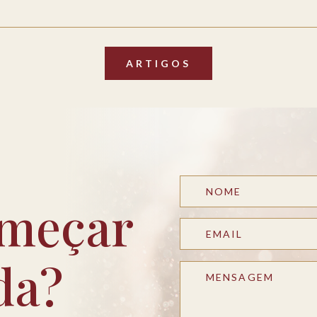
ARTIGOS
meçar
da?