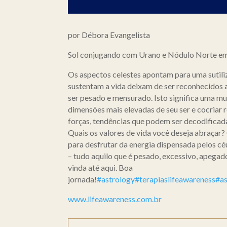
por Débora Evangelista
Sol conjugando com Urano e Nódulo Norte e
Os aspectos celestes apontam para uma sutiliz
sustentam a vida deixam de ser reconhecidos
ser pesado e mensurado. Isto significa uma m
dimensões mais elevadas de seu ser e cocriar
forças, tendências que podem ser decodificada
Quais os valores de vida você deseja abraçar
para desfrutar da energia dispensada pelos céu
– tudo aquilo que é pesado, excessivo, apegado
vinda até aqui. Boa
jornada!
#astrology
#terapiaslifeawareness
#as
www.lifeawareness.com.br