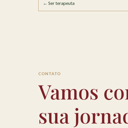
←
Ser terapeuta
CONTATO
Vamos co
sua jorna