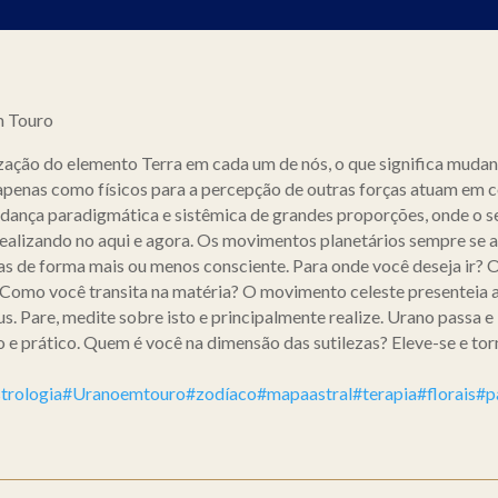
m Touro
ação do elemento Terra em cada um de nós, o que significa mudanç
 apenas como físicos para a percepção de outras forças atuam em
udança paradigmática e sistêmica de grandes proporções, onde o 
 realizando no aqui e agora. Os movimentos planetários sempre se 
s de forma mais ou menos consciente. Para onde você deseja ir? O
? Como você transita na matéria? O movimento celeste presenteia
s. Pare, medite sobre isto e principalmente realize. Urano passa e 
 e prático. Quem é você na dimensão das sutilezas? Eleve-se e torn
trologia
#Uranoemtouro
#zodíaco
#mapaastral
#terapia
#florais
#p