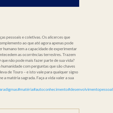
as pessoais e coletivas. Os alicerces que
 complemento ao que até agora apenas pode
ser humano tem a capacidade de experimentar
antecedem as ocorrências terrestres. Trazem
 que não pode mais fazer parte de sua vida?
 a humanidade com perguntas que são chaves
leva de Touro – e isto vale para qualquer signo
e a matéria sagrada. Faça a vida valer a sua
aradigmas
#matéria
#autoconhecimento
#desenvolvimentopessoal