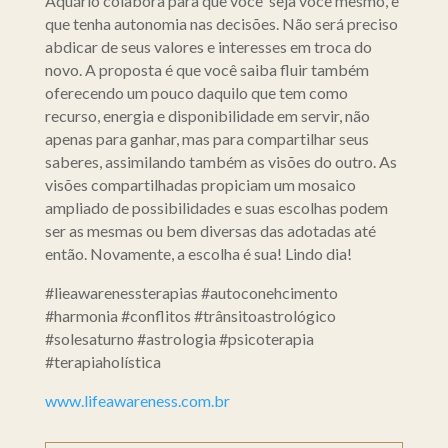
Aquário colabora para que você seja você mesmo, e
que tenha autonomia nas decisões. Não será preciso
abdicar de seus valores e interesses em troca do
novo. A proposta é que você saiba fluir também
oferecendo um pouco daquilo que tem como
recurso, energia e disponibilidade em servir, não
apenas para ganhar, mas para compartilhar seus
saberes, assimilando também as visões do outro. As
visões compartilhadas propiciam um mosaico
ampliado de possibilidades e suas escolhas podem
ser as mesmas ou bem diversas das adotadas até
então. Novamente, a escolha é sua! Lindo dia!
#lieawarenessterapias #autoconehcimento
#harmonia #conflitos #trânsitoastrológico
#solesaturno #astrologia #psicoterapia
#terapiaholística
www.lifeawareness.com.br