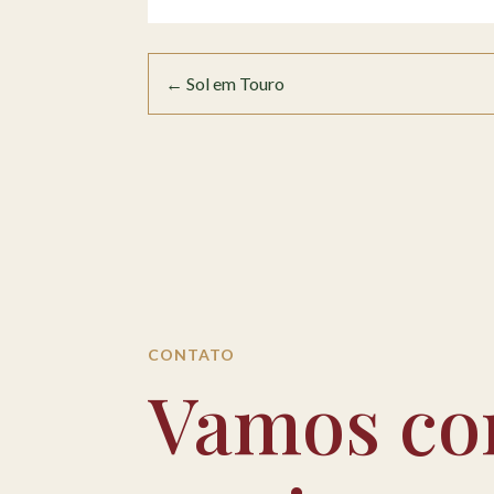
←
Sol em Touro
CONTATO
Vamos co