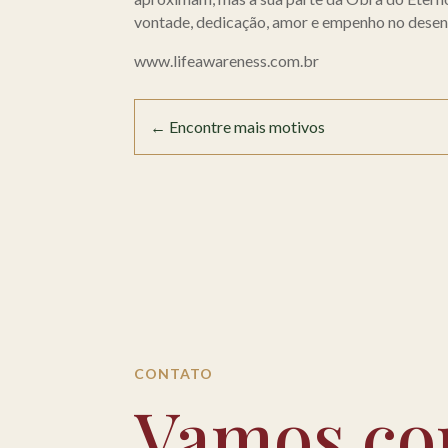
vontade, dedicação, amor e empenho no desenv
www.lifeawareness.com.br
←
Encontre mais motivos
CONTATO
Vamos co