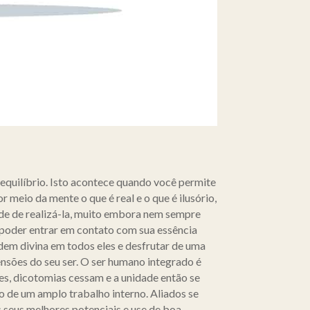
quilíbrio. Isto acontece quando você permite
 meio da mente o que é real e o que é ilusório,
dade de realizá-la, muito embora nem sempre
 poder entrar em contato com sua essência
dem divina em todos eles e desfrutar de uma
ensões do seu ser. O ser humano integrado é
des, dicotomias cessam e a unidade então se
o de um amplo trabalho interno. Aliados se
 seus melhores potenciais e use de boa