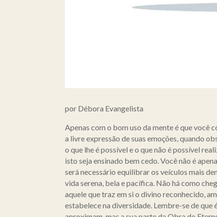
por Débora Evangelista
Apenas com o bom uso da mente é que você con
a livre expressão de suas emoções, quando obse
o que lhe é possível e o que não é possível r
isto seja ensinado bem cedo. Você não é apen
será necessário equilibrar os veículos mais d
vida serena, bela e pacífica. Não há como che
aquele que traz em si o divino reconhecido, am
estabelece na diversidade. Lembre-se de que é
aproximam, mas a sua parte da Obra do Eterno 