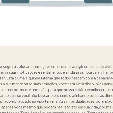
seguirá colocar as emoções em ordem e atingir um considerável e
rva suas motivações e sentimentos e ainda assim busca alinhar por
ealizar. Esta é uma alquimia interna que todos nascem com a capaci
as a sua mente ou as suas emoções, você está além disso. Mas para
ensos: corpo-mente- emoção, para que possa então reconhecer a or
gar ao céu, se você não buscar o seu centro alinhando todas as dim
pliado e praticado na vida terrena. Assim, as dualidades, polarida
 apenas você mesmo que poderá realizar isto em sua vida, por mei
na face da Terra é você quem reconhece e realiza. Traga à tona os