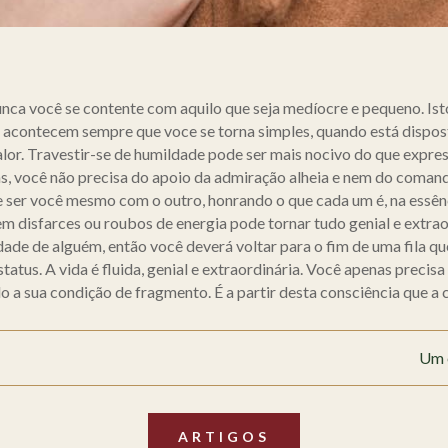
nunca você se contente com aquilo que seja medíocre e pequeno. Is
io acontecem sempre que voce se torna simples, quando está dispo
alor. Travestir-se de humildade pode ser mais nocivo do que expre
, você não precisa do apoio da admiração alheia e nem do comando
 ser você mesmo com o outro, honrando o que cada um é, na essênc
m disfarces ou roubos de energia pode tornar tudo genial e extrao
idade de alguém, então você deverá voltar para o fim de uma fila q
atus. A vida é fluida, genial e extraordinária. Você apenas precis
 a sua condição de fragmento. É a partir desta consciência que a 
Um 
ARTIGOS