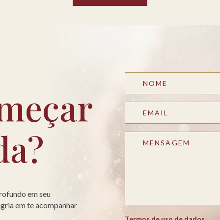
meçar
da?
profundo em seu
legria em te acompanhar
Termos de uso de dados