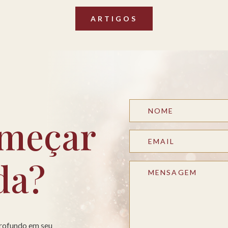
ARTIGOS
meçar
da?
profundo em seu