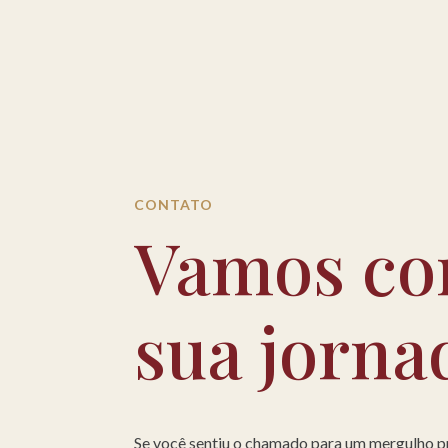
CONTATO
Vamos co
sua jorna
Se você sentiu o chamado para um mergulho 