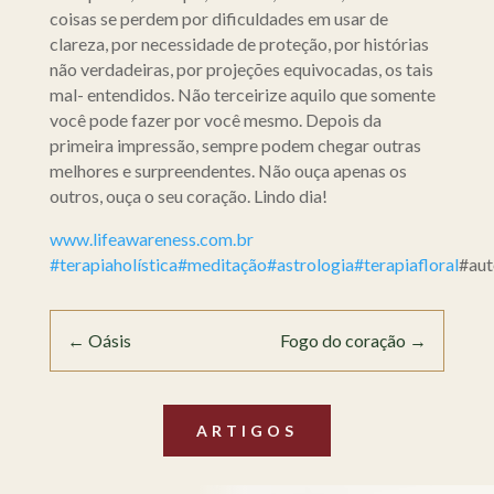
coisas se perdem por dificuldades em usar de
clareza, por necessidade de proteção, por histórias
não verdadeiras, por projeções equivocadas, os tais
mal- entendidos. Não terceirize aquilo que somente
você pode fazer por você mesmo. Depois da
primeira impressão, sempre podem chegar outras
melhores e surpreendentes. Não ouça apenas os
outros, ouça o seu coração. Lindo dia!
www.lifeawareness.com.br
#terapiaholística
#meditação
#astrologia
#terapiafloral
#au
←
Oásis
Fogo do coração
→
ARTIGOS