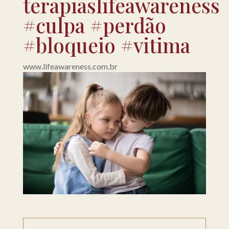
terapiaslifeawareness
#culpa #perdão
#bloqueio #vitima
www.lifeawareness.com.br