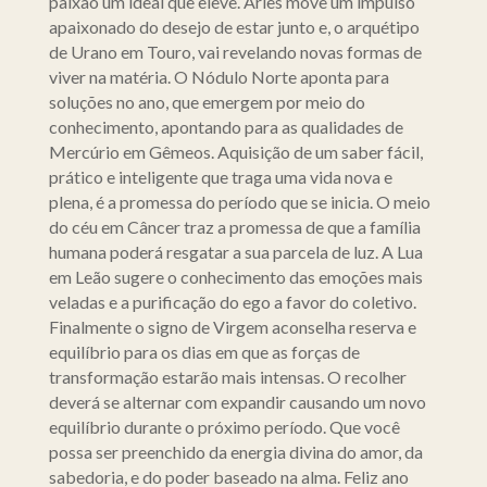
paixão um ideal que eleve. Áries move um impulso
apaixonado do desejo de estar junto e, o arquétipo
de Urano em Touro, vai revelando novas formas de
viver na matéria. O Nódulo Norte aponta para
soluções no ano, que emergem por meio do
conhecimento, apontando para as qualidades de
Mercúrio em Gêmeos. Aquisição de um saber fácil,
prático e inteligente que traga uma vida nova e
plena, é a promessa do período que se inicia. O meio
do céu em Câncer traz a promessa de que a família
humana poderá resgatar a sua parcela de luz. A Lua
em Leão sugere o conhecimento das emoções mais
veladas e a purificação do ego a favor do coletivo.
Finalmente o signo de Virgem aconselha reserva e
equilíbrio para os dias em que as forças de
transformação estarão mais intensas. O recolher
deverá se alternar com expandir causando um novo
equilíbrio durante o próximo período. Que você
possa ser preenchido da energia divina do amor, da
sabedoria, e do poder baseado na alma. Feliz ano