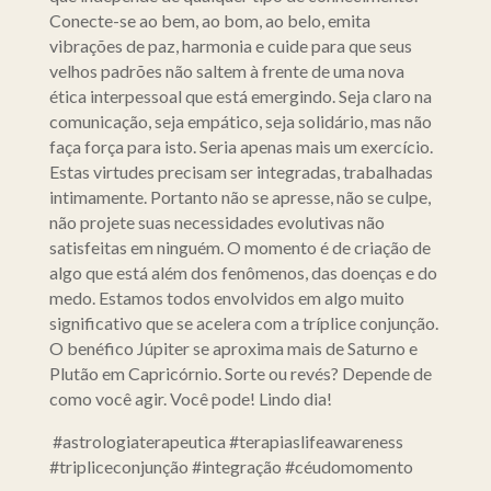
Conecte-se ao bem, ao bom, ao belo, emita
vibrações de paz, harmonia e cuide para que seus
velhos padrões não saltem à frente de uma nova
ética interpessoal que está emergindo. Seja claro na
comunicação, seja empático, seja solidário, mas não
faça força para isto. Seria apenas mais um exercício.
Estas virtudes precisam ser integradas, trabalhadas
intimamente. Portanto não se apresse, não se culpe,
não projete suas necessidades evolutivas não
satisfeitas em ninguém. O momento é de criação de
algo que está além dos fenômenos, das doenças e do
medo. Estamos todos envolvidos em algo muito
significativo que se acelera com a tríplice conjunção.
O benéfico Júpiter se aproxima mais de Saturno e
Plutão em Capricórnio. Sorte ou revés? Depende de
como você agir. Você pode! Lindo dia!
#astrologiaterapeutica #terapiaslifeawareness
#tripliceconjunção #integração #céudomomento