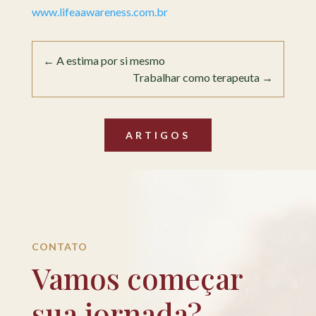
www.lifeaawareness.com.br
←
A estima por si mesmo
Trabalhar como terapeuta
→
ARTIGOS
CONTATO
Vamos começar
sua jornada?