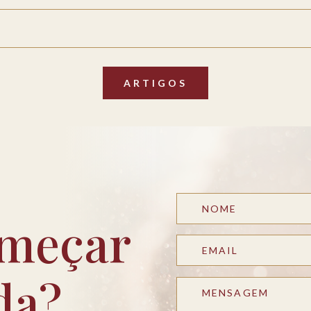
ARTIGOS
meçar
da?