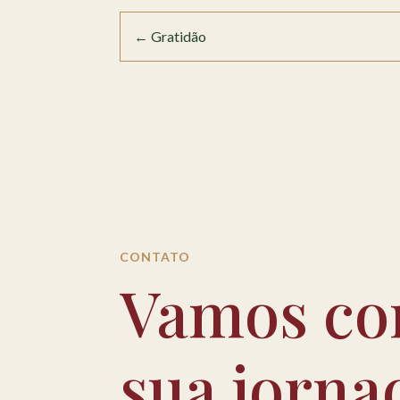
←
Gratidão
CONTATO
Vamos co
sua jorna