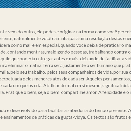
tir vem do outro, ele pode se originar na forma como você perc
e sente, naturalmente você caminha para uma resolução destas ene
idera como mal, e em especial, quando você deixa de praticar o mal
de, contando mentiras, maldizendo pessoas, trabalhando contra o 
lo que poderia entregar antes e mais, deixando de facilitar a vi
irá eliminar o mal na Terra será justamente o ser humano que prat
ília, pelo seu trabalho, pelos seus companheiros de vida, por sua c
 perpetuada pelos menores atos de cada ser. Aqueles pensamentos,
e cada um que os cria. Abdicar do mal em si mesmo, significa inic
a. Pratique o bem, seja o bem, compartilhe amor. A felicidade é o
do e desenvolvido para facilitar a sabedoria do tempo presente. A
de ensinamentos de práticas da gupta-vidya. Os textos são frutos e