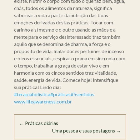
existe. Nutrir o corpo com tudo o que faz bem, água,
chás, todos os alimentos da natureza, significa
saborear a vida a partir da nutrição das boas
emoções derivadas destas práticas. Tocar com
carinho a si mesmo e o outro usando as mãos e a
mente para o serviço desinteressado traz também
aquilo que se denomina de dharma, a força e o
propósito de vida. Inalar doces perfumes de incenso
e óleos essenciais, respirar o prana em sincronia com
o tempo, trabalhar a graça de estar vivo e em
harmonia com os cincos sentidos traz vitalidade,
saúde, energia de vida. Comece hoje! Intensifique
sua prática! Lindo dia!
#terapiaholistica
#práticas
#5sentidos
www.lifeawareness.com.br
←
Práticas diárias
Uma pessoa e suas postagens
→