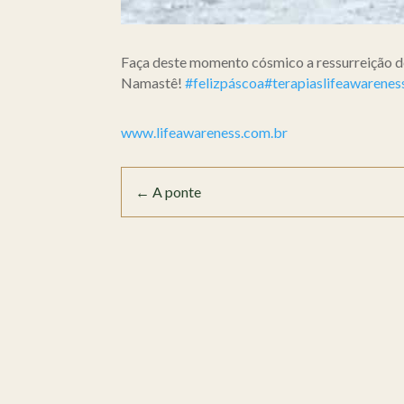
Faça deste momento cósmico a ressurreição de
Namastê!
#felizpáscoa
#terapiaslifeawarenes
www.lifeawareness.com.br
←
A ponte