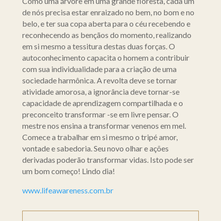
Como uma árvore em uma grande floresta, cada um
de nós precisa estar enraizado no bem, no bom e no
belo, e ter sua copa aberta para o céu recebendo e
reconhecendo as bençãos do momento, realizando
em si mesmo a tessitura destas duas forças. O
autoconhecimento capacita o homem a contribuir
com sua individualidade para a criação de uma
sociedade harmônica. A revolta deve se tornar
atividade amorosa, a ignorância deve tornar-se
capacidade de aprendizagem compartilhada e o
preconceito transformar -se em livre pensar. O
mestre nos ensina a transformar venenos em mel.
Comece a trabalhar em si mesmo o tripé amor,
vontade e sabedoria. Seu novo olhar e ações
derivadas poderão transformar vidas. Isto pode ser
um bom começo! Lindo dia!
www.lifeawareness.com.br