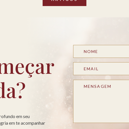
meçar
da?
profundo em seu
legria em te acompanhar