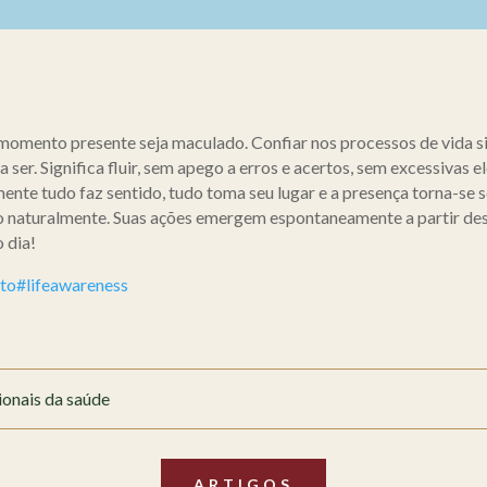
 o momento presente seja maculado. Confiar nos processos de vida 
 a ser. Significa fluir, sem apego a erros e acertos, sem excessiva
nte tudo faz sentido, tudo toma seu lugar e a presença torna-se se
naturalmente. Suas ações emergem espontaneamente a partir deste
 dia!
to
#lifeawareness
ionais da saúde
ARTIGOS