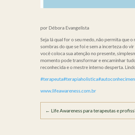
por Débora Evangelista
Seja lá qual for o seu medo, não permita que
sombras do que se foi e sem a incerteza do vir
você coloca sua atenção no presente, simplesme
momento pode transformar e encaminhar tudo 
reconhecida e o mestre interno desperta. Lindo
#terapeuta
#terapiaholistica
#autoconhecimen
www.lifeawareness.com.br
←
Life Awareness para terapeutas e profiss