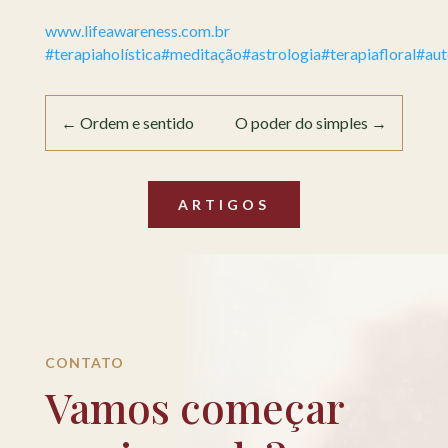
www.lifeawareness.com.br
#terapiaholística
#meditação
#astrologia
#terapiafloral
#au
←
Ordem e sentido
O poder do simples
→
ARTIGOS
CONTATO
Vamos começar