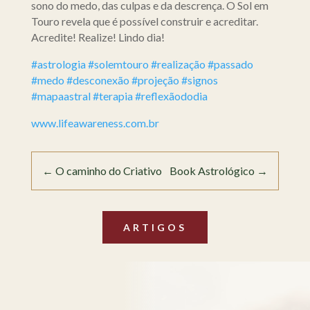
sono do medo, das culpas e da descrença. O Sol em
Touro revela que é possível construir e acreditar.
Acredite! Realize! Lindo dia!
#astrologia
#solemtouro
#realização
#passado
#medo
#desconexão
#projeção
#signos
#mapaastral
#terapia
#reflexãododia
www.lifeawareness.com.br
←
O caminho do Criativo
Book Astrológico
→
ARTIGOS