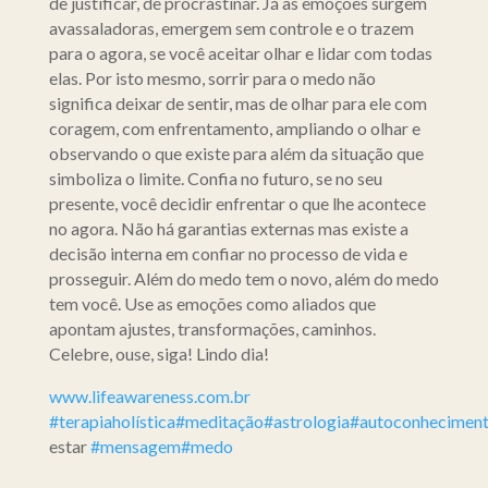
de justificar, de procrastinar. Já as emoções surgem
avassaladoras, emergem sem controle e o trazem
para o agora, se você aceitar olhar e lidar com todas
elas. Por isto mesmo, sorrir para o medo não
significa deixar de sentir, mas de olhar para ele com
coragem, com enfrentamento, ampliando o olhar e
observando o que existe para além da situação que
simboliza o limite. Confia no futuro, se no seu
presente, você decidir enfrentar o que lhe acontece
no agora. Não há garantias externas mas existe a
decisão interna em confiar no processo de vida e
prosseguir. Além do medo tem o novo, além do medo
tem você. Use as emoções como aliados que
apontam ajustes, transformações, caminhos.
Celebre, ouse, siga! Lindo dia!
www.lifeawareness.com.br
#terapiaholística
#meditação
#astrologia
#autoconhecimen
estar
#mensagem
#medo