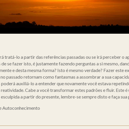
 tratá-lo a partir das referências passadas ou se irá perceber o
 de se fazer isto, é justamente fazendo perguntas a si mesmo, dan
vamente e desta mesma forma? Isto é mesmo verdade? Fazer este ex
s no passado retornam como fantasmas a assombrar a sua capacida
 poderá auxiliá-lo a entender que novamente você estava repetind
eatividade. Cabe a você transformar estes padrões e fluir. Este é 
esculpida a partir do presente, lembre-se sempre disto e faça sua 
 de Autoconhecimento