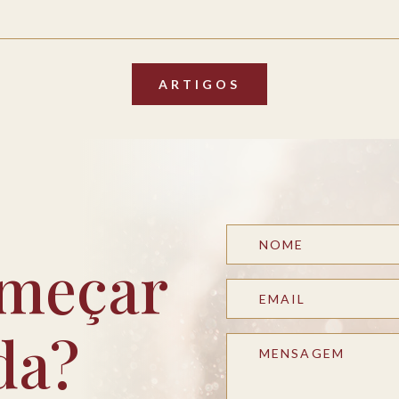
ARTIGOS
meçar
da?